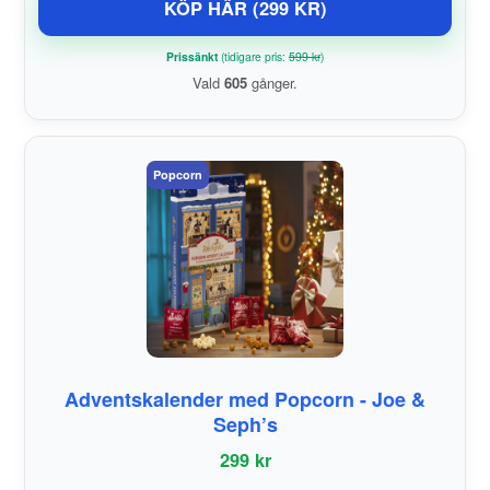
KÖP HÄR (299 KR)
Prissänkt
(tidigare pris:
599 kr
)
Vald
605
gånger.
Popcorn
Adventskalender med Popcorn - Joe &
Seph’s
299 kr