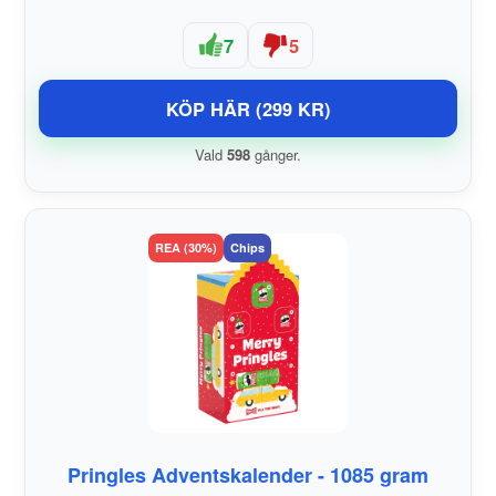
7
5
KÖP HÄR (299 KR)
Vald
598
gånger.
REA (30%)
Chips
Pringles Adventskalender - 1085 gram