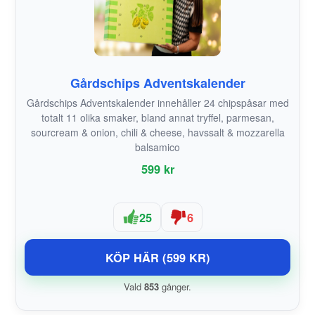
Gårdschips Adventskalender
Gårdschips Adventskalender innehåller 24 chipspåsar med
totalt 11 olika smaker, bland annat tryffel, parmesan,
sourcream & onion, chili & cheese, havssalt & mozzarella
balsamico
599 kr
25
6
KÖP HÄR (599 KR)
Vald
853
gånger.