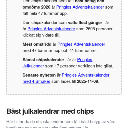
Den chipskalender som fått
bäst betyg och
omdöme 2026
är
Pringles Adventskalender
som
fått hela 47 tummar upp.
Den chipskalender som
valts flest gånger
i år
är
Pringles Adventskalender
som 2608 personer
klickat sig vidare till.
Mest omstridd
är
Pringles Adventskalender
med 47 tummar upp och 41 tummar ner.
Sämst chipskalender
i år är
Pringles
Julkalender
som 17 personer verkligen inte gillat.
Senaste nyheten
är
Pringles Adventskalender
med 4 Smaker
som lades till
2025-11-09
.
Bäst julkalendrar med chips
Här hittar du de chipskalendrar som fått bäst betyg av våra
besökare och som har valts flest gånger i år.