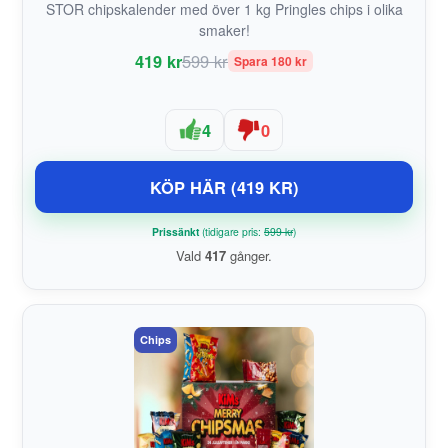
STOR chipskalender med över 1 kg Pringles chips i olika
smaker!
419 kr
599 kr
Spara 180 kr
4
0
KÖP HÄR (419 KR)
Prissänkt
(tidigare pris:
599 kr
)
Vald
417
gånger.
Chips