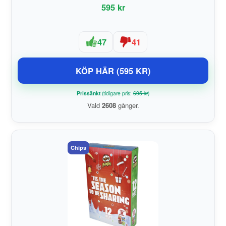
595 kr
47
41
KÖP HÄR (595 KR)
Prissänkt
(tidigare pris:
695 kr
)
Vald
2608
gånger.
Chips