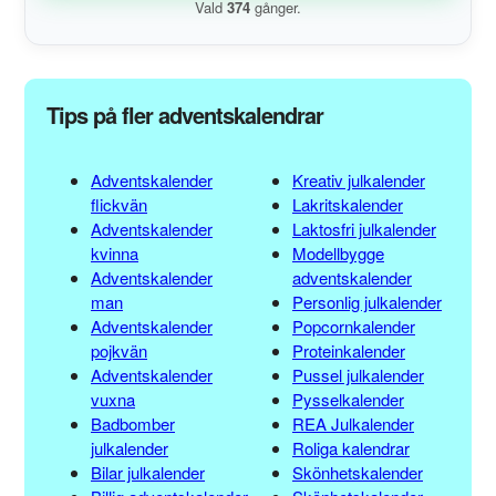
Vald
374
gånger.
Tips på fler adventskalendrar
Adventskalender
Kreativ julkalender
flickvän
Lakritskalender
Adventskalender
Laktosfri julkalender
kvinna
Modellbygge
Adventskalender
adventskalender
man
Personlig julkalender
Adventskalender
Popcornkalender
pojkvän
Proteinkalender
Adventskalender
Pussel julkalender
vuxna
Pysselkalender
Badbomber
REA Julkalender
julkalender
Roliga kalendrar
Bilar julkalender
Skönhetskalender