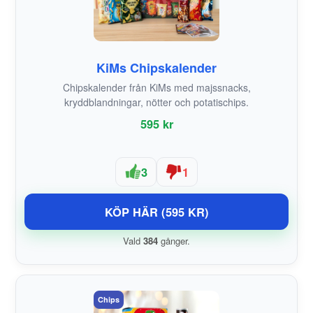
KiMs Chipskalender
Chipskalender från KiMs med majssnacks,
kryddblandningar, nötter och potatischips.
595 kr
3
1
KÖP HÄR (595 KR)
Vald
384
gånger.
Chips