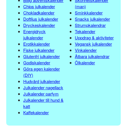
Billig adventskalender
Skönhetskalender
Chips julkalender
(man)
Chokladkalender
Sminkkalender
Doftljus julkalender
Snacks julkalender
Dryckeskalender
Strumpkalendrar
Energidryck
Tekalender
julkalender
Uppdrag & aktiviteter
Erotikkalender
Vegansk julkalender
Fiske julkalender
Vinkalender
Glutenfri julkalender
Ätbara julkalendrar
Godiskalender
Ölkalender
Göra egen kalender
(DIY)
Hudvård julkalender
Julkalender nagellack
Julkalender parfym
Julkalender till hund &
katt
Kaffekalender