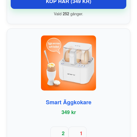
KÖP HÄR (349 KR)
Vald
252
gånger.
Smart Äggkokare
349 kr
2
1