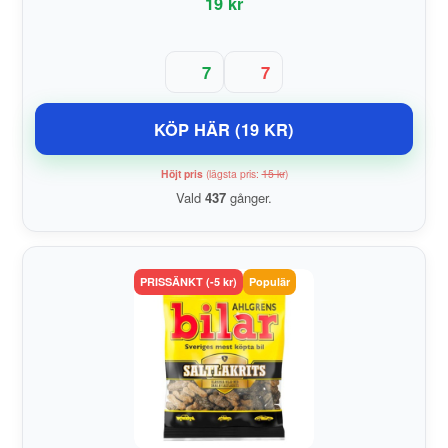
19 kr
7
7
KÖP HÄR (19 KR)
Höjt pris
(lägsta pris:
15 kr
)
Vald
437
gånger.
PRISSÄNKT (-5 kr)
Populär