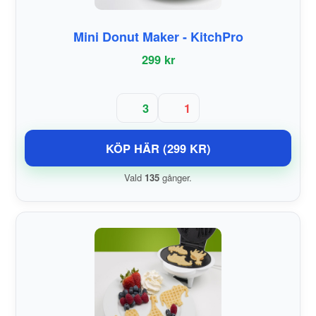
Mini Donut Maker - KitchPro
299 kr
3
1
KÖP HÄR (299 KR)
Vald
135
gånger.