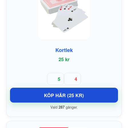
Kortlek
25 kr
5
4
KÖP HÄR (25 KR)
Vald
287
gånger.