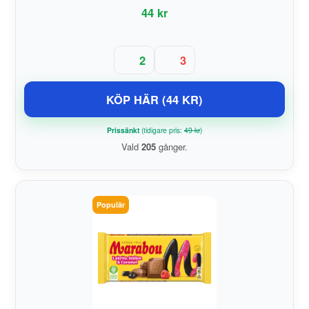
44 kr
2
3
KÖP HÄR (44 KR)
Prissänkt
(tidigare pris:
49 kr
)
Vald
205
gånger.
Populär