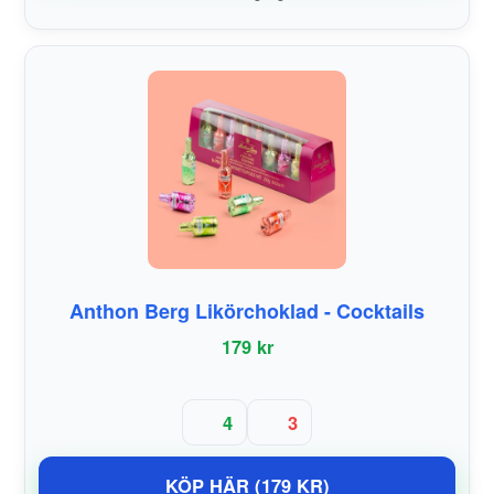
Anthon Berg Likörchoklad - Cocktails
179 kr
4
3
KÖP HÄR (179 KR)