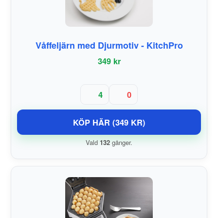
Våffeljärn med Djurmotiv - KitchPro
349 kr
4
0
KÖP HÄR (349 KR)
Vald
132
gånger.