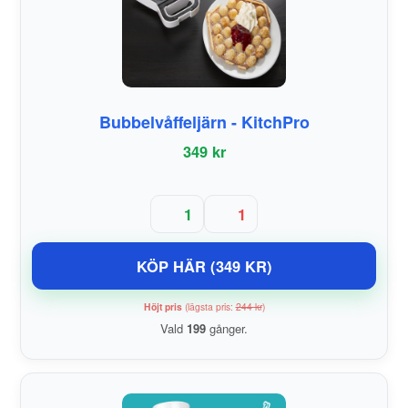
Bubbelvåffeljärn - KitchPro
349 kr
1
1
KÖP HÄR (349 KR)
Höjt pris
(lägsta pris:
244 kr
)
Vald
199
gånger.