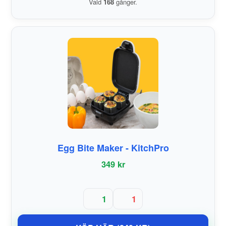
Vald
168
gånger.
Egg Bite Maker - KitchPro
349 kr
1
1