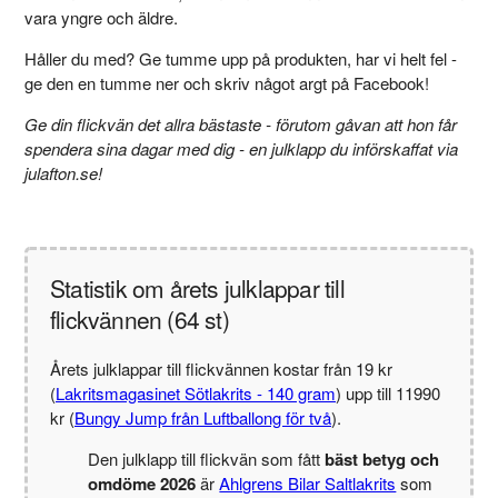
vara yngre och äldre.
Håller du med? Ge tumme upp på produkten, har vi helt fel -
ge den en tumme ner och skriv något argt på Facebook!
Ge din flickvän det allra bästaste - förutom gåvan att hon får
spendera sina dagar med dig - en julklapp du införskaffat via
julafton.se!
Statistik om årets julklappar till
flickvännen (64 st)
Årets julklappar till flickvännen kostar från 19 kr
(
Lakritsmagasinet Sötlakrits - 140 gram
) upp till 11990
kr (
Bungy Jump från Luftballong för två
).
Den julklapp till flickvän som fått
bäst betyg och
omdöme 2026
är
Ahlgrens Bilar Saltlakrits
som