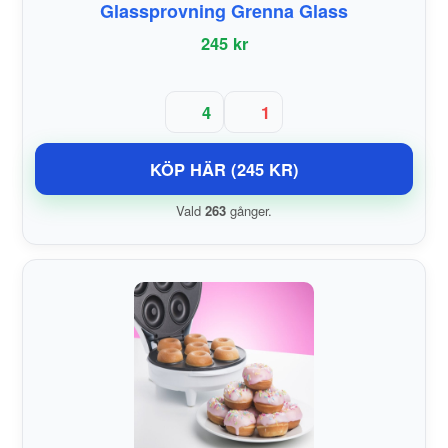
Glassprovning Grenna Glass
245 kr
4
1
KÖP HÄR (245 KR)
Vald
263
gånger.