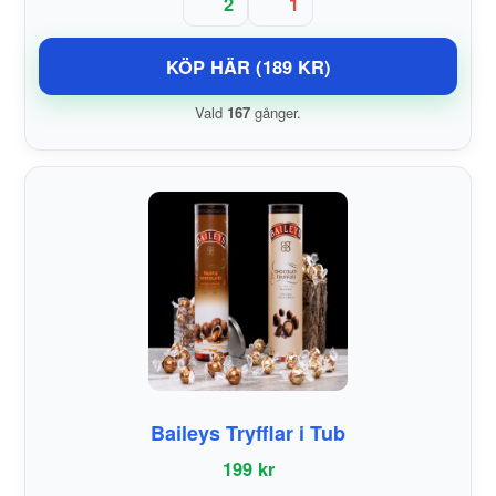
2
1
KÖP HÄR (189 KR)
Vald
167
gånger.
Baileys Tryfflar i Tub
199 kr