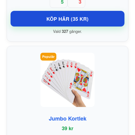
5
3
KÖP HÄR (35 KR)
Vald
327
gånger.
Populär
Jumbo Kortlek
39 kr