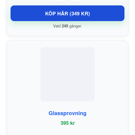
KÖP HÄR (349 KR)
Vald
245
gånger.
Glassprovning
395 kr