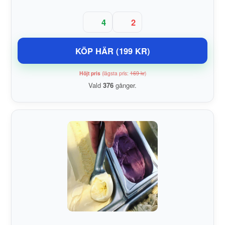
4
2
KÖP HÄR (199 KR)
Höjt pris
(lägsta pris:
169 kr
)
Vald
376
gånger.