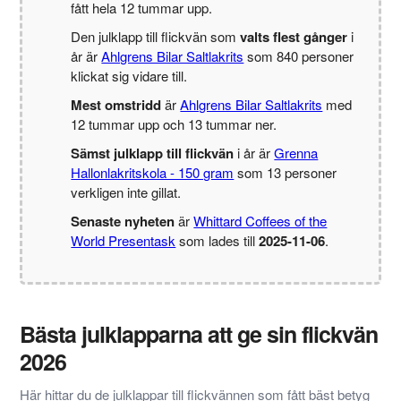
fått hela 12 tummar upp.
Den julklapp till flickvän som
valts flest gånger
i
år är
Ahlgrens Bilar Saltlakrits
som 840 personer
klickat sig vidare till.
Mest omstridd
är
Ahlgrens Bilar Saltlakrits
med
12 tummar upp och 13 tummar ner.
Sämst julklapp till flickvän
i år är
Grenna
Hallonlakritskola - 150 gram
som 13 personer
verkligen inte gillat.
Senaste nyheten
är
Whittard Coffees of the
World Presentask
som lades till
2025-11-06
.
Bästa julklapparna att ge sin flickvän
2026
Här hittar du de julklappar till flickvännen som fått bäst betyg