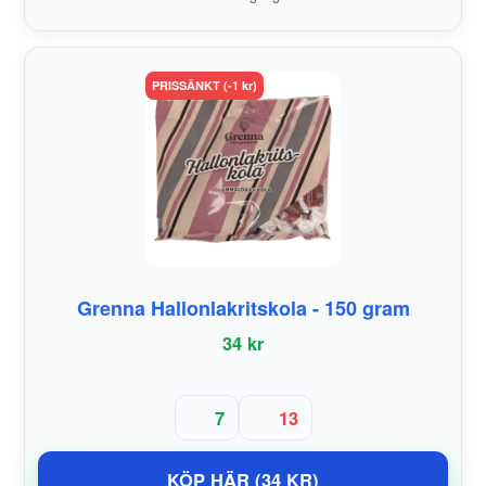
PRISSÄNKT (-1 kr)
Grenna Hallonlakritskola - 150 gram
34 kr
7
13
KÖP HÄR (34 KR)