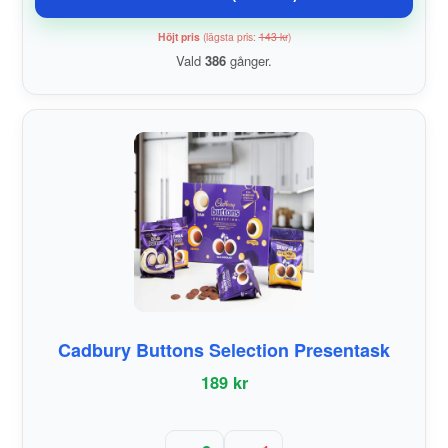
Höjt pris
(lägsta pris:
143 kr
)
Vald
386
gånger.
Cadbury Buttons Selection Presentask
189 kr