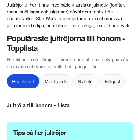
Jultröjor till herr finns med både klassiska julmotiv (tomtar,
renar, snöflingor och julgranar) såväl som motiv från
populärkultur (Star Wars, superhjältar m.m.) och ironiska
jultröjor med roliga, och ibland lite snuskiga, texter som tryck.
Populäraste jultröjorna till honom -
Topplista
Här hittar du de jultröjor till herrar som fått bäst betyg av våra
besökare och som har valts flest gånger i år.
Populärast
Mest valda
Nyheter
Billigast
Jultröja till honom - Lista
Tips på fler jultröjor