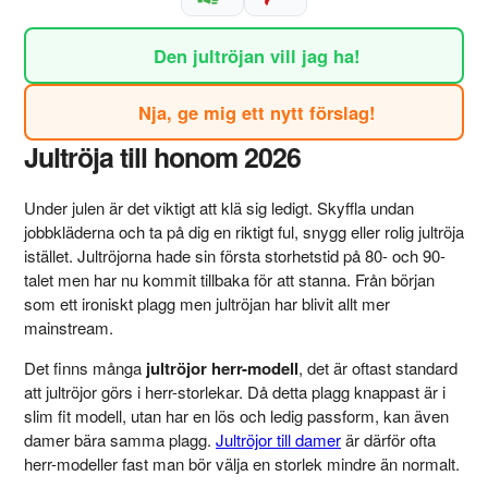
Den jultröjan vill jag ha!
Nja, ge mig ett nytt förslag!
Jultröja till honom 2026
Under julen är det viktigt att klä sig ledigt. Skyffla undan
jobbkläderna och ta på dig en riktigt ful, snygg eller rolig jultröja
istället. Jultröjorna hade sin första storhetstid på 80- och 90-
talet men har nu kommit tillbaka för att stanna. Från början
som ett ironiskt plagg men jultröjan har blivit allt mer
mainstream.
Det finns många
jultröjor herr-modell
, det är oftast standard
att jultröjor görs i herr-storlekar. Då detta plagg knappast är i
slim fit modell, utan har en lös och ledig passform, kan även
damer bära samma plagg.
Jultröjor till damer
är därför ofta
herr-modeller fast man bör välja en storlek mindre än normalt.