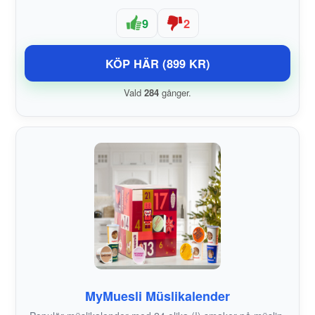
9
2
KÖP HÄR (899 KR)
Vald
284
gånger.
MyMuesli Müslikalender