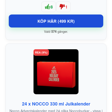
8
1
KÖP HÄR (499 KR)
Vald
574
gånger.
REA (9%)
24 x NOCCO 330 ml Julkalender
Nocco Adventskalender med 24 olika Noccoburkar - vissa i