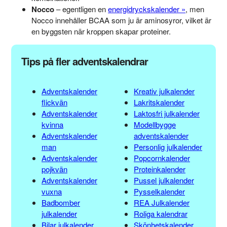
Nocco
– egentligen en
energidryckskalender
, men
Nocco innehåller BCAA som ju är aminosyror, vilket är
en byggsten när kroppen skapar proteiner.
Tips på fler adventskalendrar
Adventskalender
Kreativ julkalender
flickvän
Lakritskalender
Adventskalender
Laktosfri julkalender
kvinna
Modellbygge
Adventskalender
adventskalender
man
Personlig julkalender
Adventskalender
Popcornkalender
pojkvän
Proteinkalender
Adventskalender
Pussel julkalender
vuxna
Pysselkalender
Badbomber
REA Julkalender
julkalender
Roliga kalendrar
Bilar julkalender
Skönhetskalender