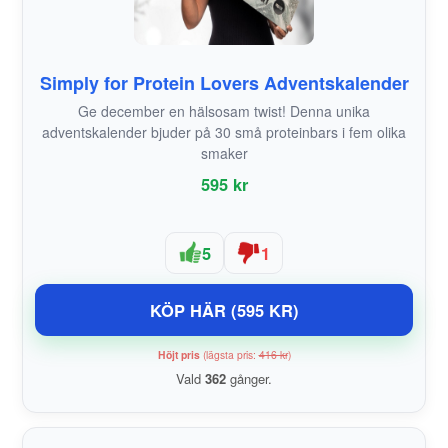
Simply for Protein Lovers Adventskalender
Ge december en hälsosam twist! Denna unika
adventskalender bjuder på 30 små proteinbars i fem olika
smaker
595 kr
5
1
KÖP HÄR (595 KR)
Höjt pris
(lägsta pris:
416 kr
)
Vald
362
gånger.