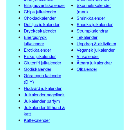
Billig adventskalender
Skönhetskalender
Chips julkalender
(man)
Chokladkalender
Sminkkalender
Doftljus julkalender
Snacks julkalender
Dryckeskalender
Strumpkalendrar
Energidryck
Tekalender
julkalender
Uppdrag & aktiviteter
Erotikkalender
Vegansk julkalender
Fiske julkalender
Vinkalender
Glutenfri julkalender
Ätbara julkalendrar
Godiskalender
Ölkalender
Göra egen kalender
(DIY)
Hudvård julkalender
Julkalender nagellack
Julkalender parfym
Julkalender till hund &
katt
Kaffekalender