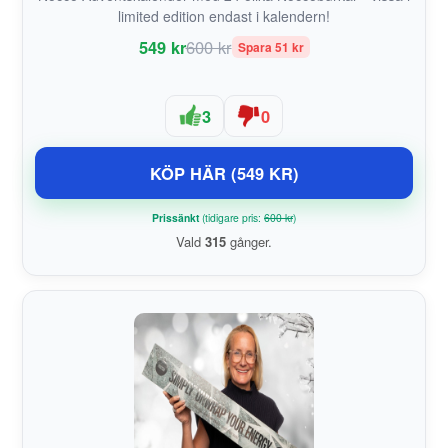
limited edition endast i kalendern!
549 kr
600 kr
Spara 51 kr
3
0
KÖP HÄR (549 KR)
Prissänkt
(tidigare pris:
600 kr
)
Vald
315
gånger.