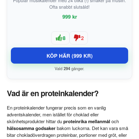
Populär müslikalender med 24 olika (!) smaker på müslin.
Ofta snabbt slutsåld!
999 kr
8
2
KÖP HÄR (999 KR)
Vald
294
gånger.
Vad är en proteinkalender?
En proteinkalender fungerar precis som en vanlig
adventskalender, men istället för choklad eller
skönhetsprodukter hittar du
proteinrika mellanmål
och
hälsosamma godsaker
bakom luckorna. Det kan vara små
bitar chokladöverdragen proteinbar, portioner med gröt, eller