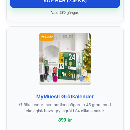
KÖP HÄR (749 KR)
Vald
270
gånger.
Populär
MyMuesli Grötkalender
Grötkalender med portionsbägare á 45 gram med
ekologisk havregrynsgröt i 24 olika smaker
899 kr