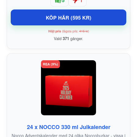
KÖP HÄR (595 KR)
Höjt pris
(lägsta pris:
416 kr
)
Vald
371
gånger.
REA (9%)
24 x NOCCO 330 ml Julkalender
Nocco Adventskalender med 24 olika Noccoburkar - vissa i