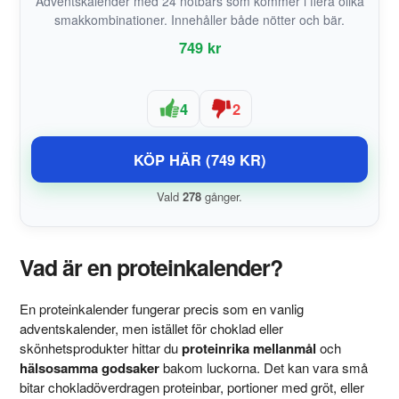
Adventskalender med 24 nötbars som kommer i flera olika
smakkombinationer. Innehåller både nötter och bär.
749 kr
4
2
KÖP HÄR (749 KR)
Vald
278
gånger.
Vad är en proteinkalender?
En proteinkalender fungerar precis som en vanlig
adventskalender, men istället för choklad eller
skönhetsprodukter hittar du
proteinrika mellanmål
och
hälsosamma godsaker
bakom luckorna. Det kan vara små
bitar chokladöverdragen proteinbar, portioner med gröt, eller