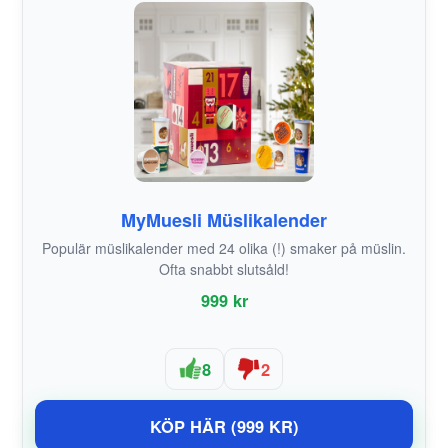
MyMuesli Müslikalender
Populär müslikalender med 24 olika (!) smaker på müslin.
Ofta snabbt slutsåld!
999 kr
8
2
KÖP HÄR (999 KR)