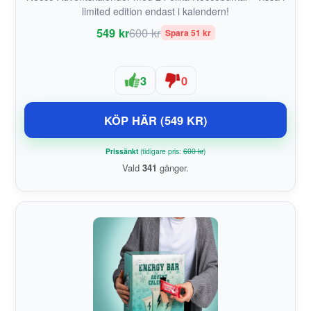
limited edition endast i kalendern!
549 kr
600 kr
Spara 51 kr
3
0
KÖP HÄR (549 KR)
Prissänkt
(tidigare pris:
600 kr
)
Vald
341
gånger.