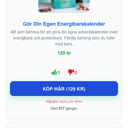
Gör Din Egen Energibarskalender
Allt som behövs för att göra din egna adventskalender med
energibars och proteinbars. Färdig kartong som du fyller
med bars.
129 kr
1
0
KÖP HÄR (129 KR)
Höjt pris
(lägsta pris:
64 kr
)
Vald
317
gånger.