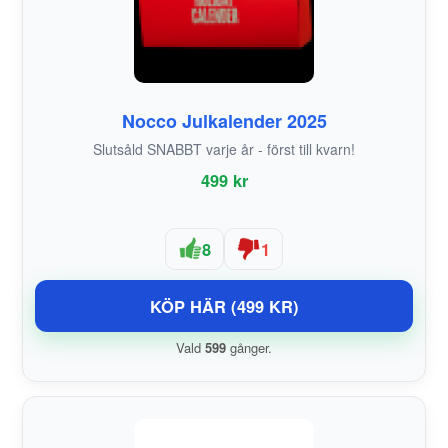
Nocco Julkalender 2025
Slutsåld SNABBT varje år - först till kvarn!
499 kr
8
1
KÖP HÄR (499 KR)
Vald
599
gånger.