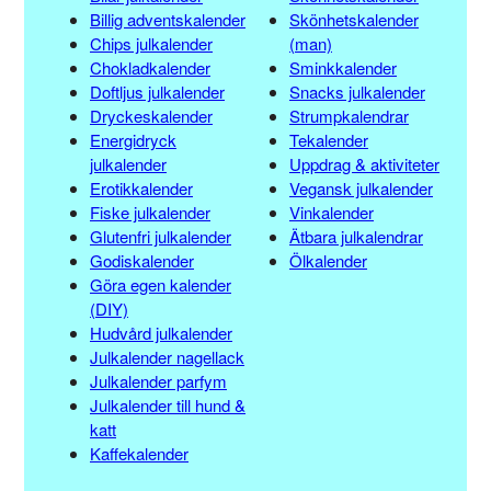
Billig adventskalender
Skönhetskalender
Chips julkalender
(man)
Chokladkalender
Sminkkalender
Doftljus julkalender
Snacks julkalender
Dryckeskalender
Strumpkalendrar
Energidryck
Tekalender
julkalender
Uppdrag & aktiviteter
Erotikkalender
Vegansk julkalender
Fiske julkalender
Vinkalender
Glutenfri julkalender
Ätbara julkalendrar
Godiskalender
Ölkalender
Göra egen kalender
(DIY)
Hudvård julkalender
Julkalender nagellack
Julkalender parfym
Julkalender till hund &
katt
Kaffekalender