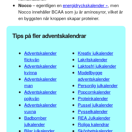
Nocco
– egentligen en
energidryckskalender
, men
Nocco innehåller BCAA som ju är aminosyror, vilket är
en byggsten när kroppen skapar proteiner.
Tips på fler adventskalendrar
Adventskalender
Kreativ julkalender
flickvän
Lakritskalender
Adventskalender
Laktosfri julkalender
kvinna
Modellbygge
Adventskalender
adventskalender
man
Personlig julkalender
Adventskalender
Popcornkalender
pojkvän
Proteinkalender
Adventskalender
Pussel julkalender
vuxna
Pysselkalender
Badbomber
REA Julkalender
julkalender
Roliga kalendrar
Bilar julkalender
Skönhetskalender