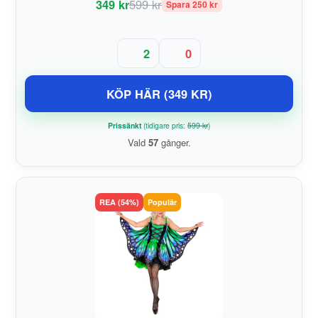
349 kr
599 kr
Spara 250 kr
2
0
KÖP HÄR (349 KR)
Prissänkt
(tidigare pris:
599 kr
)
Vald
57
gånger.
REA (54%)
Populär