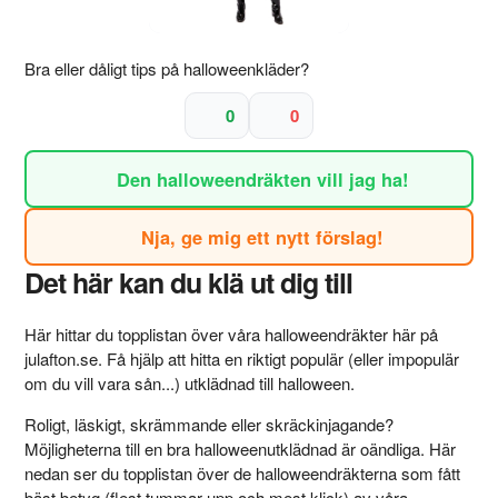
Bra eller dåligt tips på halloweenkläder?
0
0
Den halloweendräkten vill jag ha!
Nja, ge mig ett nytt förslag!
Det här kan du klä ut dig till
Här hittar du topplistan över våra halloweendräkter här på
julafton.se. Få hjälp att hitta en riktigt populär (eller impopulär
om du vill vara sån...) utklädnad till halloween.
Roligt, läskigt, skrämmande eller skräckinjagande?
Möjligheterna till en bra halloweenutklädnad är oändliga. Här
nedan ser du topplistan över de halloweendräkterna som fått
bäst betyg (flest tummar upp och mest klick) av våra