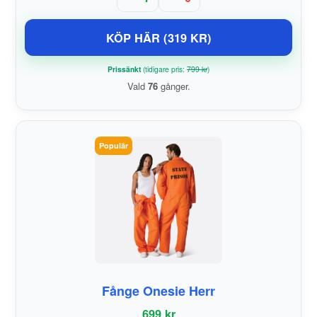
KÖP HÄR (319 KR)
Prissänkt
(tidigare pris:
799 kr
)
Vald
76
gånger.
Populär
Fånge Onesie Herr
699 kr