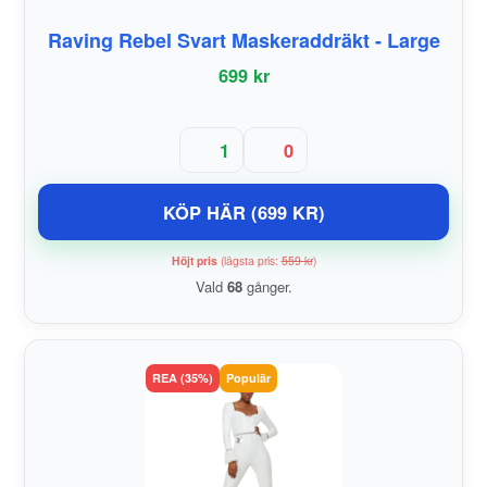
Raving Rebel Svart Maskeraddräkt - Large
699 kr
1
0
KÖP HÄR (699 KR)
Höjt pris
(lägsta pris:
559 kr
)
Vald
68
gånger.
REA (35%)
Populär