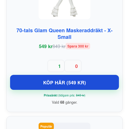
70-tals Glam Queen Maskeraddräkt - X-
Small
549 kr
849 kr
Spara 300 kr
1
0
KÖP HÄR (549 KR)
Prissänkt
(tidigare pris:
849 kr
)
Vald
68
gånger.
Populär