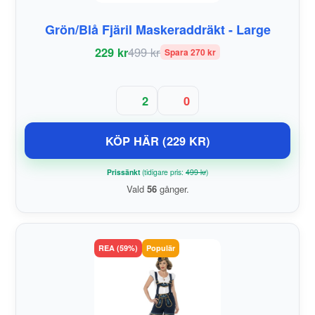
Grön/Blå Fjäril Maskeraddräkt - Large
229 kr
499 kr
Spara 270 kr
2
0
KÖP HÄR (229 KR)
Prissänkt
(tidigare pris:
499 kr
)
Vald
56
gånger.
REA (59%)
Populär