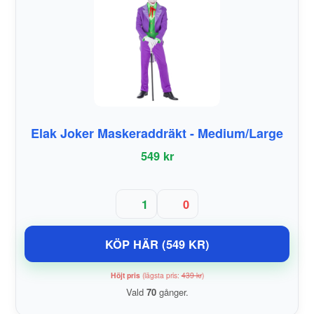
Elak Joker Maskeraddräkt - Medium/Large
549 kr
1
0
KÖP HÄR (549 KR)
Höjt pris
(lägsta pris:
439 kr
)
Vald
70
gånger.