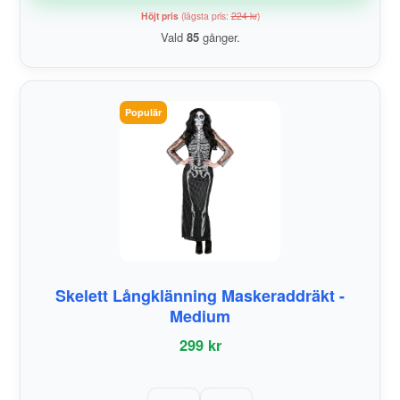
Höjt pris
(lägsta pris:
224 kr
)
Vald
85
gånger.
Populär
Skelett Långklänning Maskeraddräkt -
Medium
299 kr