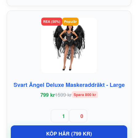
REA (50%)
Populär
Svart Ängel Deluxe Maskeraddräkt - Large
799 kr
1599 kr
Spara 800 kr
1
0
KÖP HÄR (799 KR)