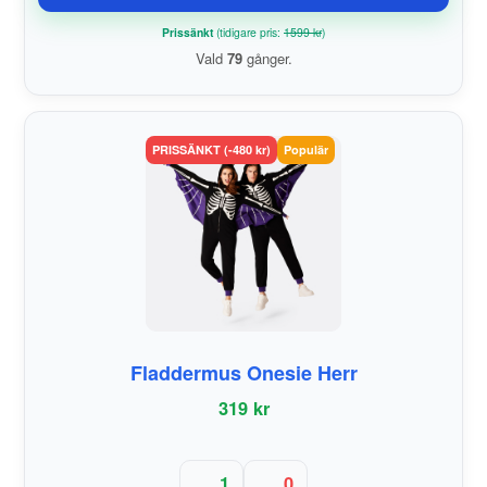
Prissänkt
(tidigare pris:
1599 kr
)
Vald
79
gånger.
PRISSÄNKT (-480 kr)
Populär
Fladdermus Onesie Herr
319 kr
1
0