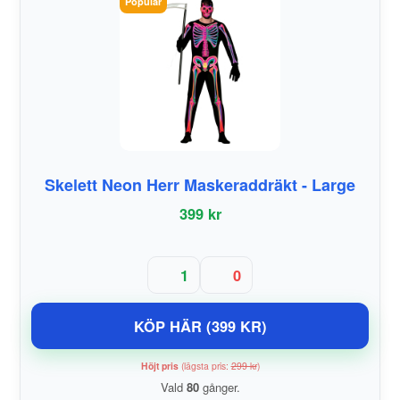
Populär
Skelett Neon Herr Maskeraddräkt - Large
399 kr
1
0
KÖP HÄR (399 KR)
Höjt pris
(lägsta pris:
299 kr
)
Vald
80
gånger.