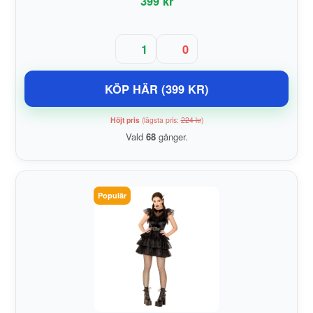
399 kr
1
0
KÖP HÄR (399 KR)
Höjt pris
(lägsta pris:
224 kr
)
Vald
68
gånger.
Populär