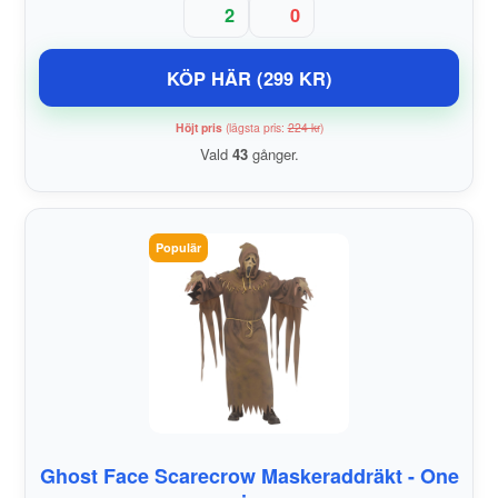
2
0
KÖP HÄR (299 KR)
Höjt pris
(lägsta pris:
224 kr
)
Vald
43
gånger.
Populär
Ghost Face Scarecrow Maskeraddräkt - One