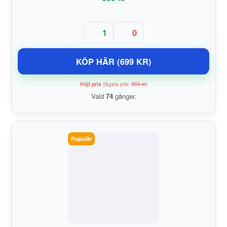
1
0
KÖP HÄR (699 KR)
Höjt pris
(lägsta pris:
359 kr
)
Vald
74
gånger.
Populär