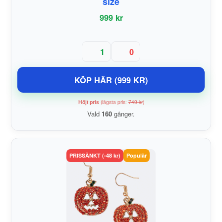
size
999 kr
1
0
KÖP HÄR (999 KR)
Höjt pris
(lägsta pris:
749 kr
)
Vald
160
gånger.
PRISSÄNKT (-48 kr)
Populär