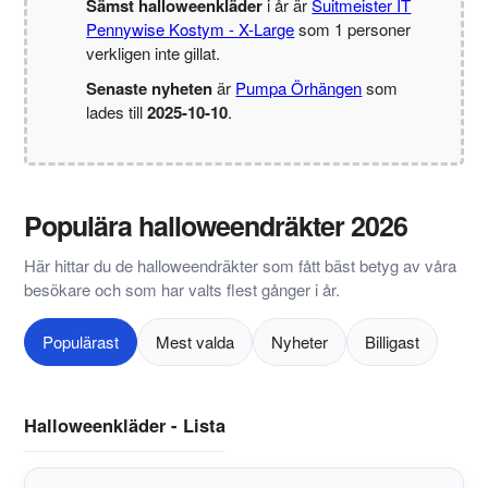
Sämst halloweenkläder
i år är
Suitmeister IT
Pennywise Kostym - X-Large
som 1 personer
verkligen inte gillat.
Senaste nyheten
är
Pumpa Örhängen
som
lades till
2025-10-10
.
Populära halloweendräkter 2026
Här hittar du de halloweendräkter som fått bäst betyg av våra
besökare och som har valts flest gånger i år.
Populärast
Mest valda
Nyheter
Billigast
Halloweenkläder - Lista