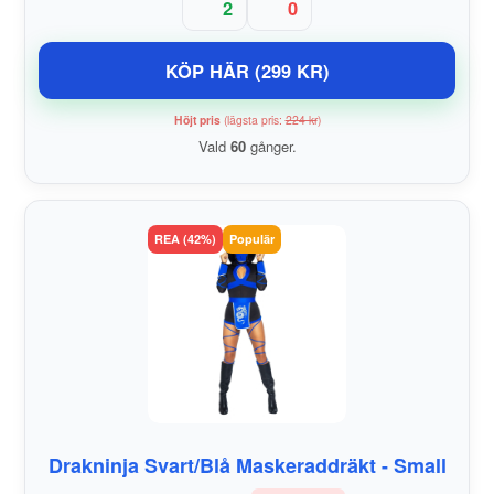
2
0
KÖP HÄR (299 KR)
Höjt pris
(lägsta pris:
224 kr
)
Vald
60
gånger.
REA (42%)
Populär
Drakninja Svart/Blå Maskeraddräkt - Small