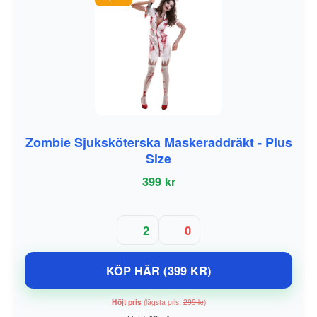
Zombie Sjuksköterska Maskeraddräkt - Plus
Size
399 kr
2
0
KÖP HÄR (399 KR)
Höjt pris
(lägsta pris:
299 kr
)