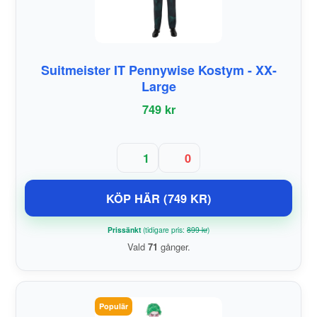
Suitmeister IT Pennywise Kostym - XX-
Large
749 kr
1
0
KÖP HÄR (749 KR)
Prissänkt
(tidigare pris:
899 kr
)
Vald
71
gånger.
Populär