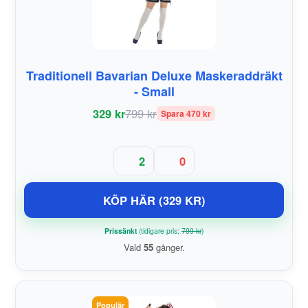
Traditionell Bavarian Deluxe Maskeraddräkt
- Small
329 kr
799 kr
Spara 470 kr
2
0
KÖP HÄR (329 KR)
Prissänkt
(tidigare pris:
799 kr
)
Vald
55
gånger.
Populär