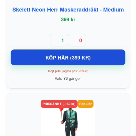
Skelett Neon Herr Maskeraddräkt - Medium
399 kr
1
0
KÖP HÄR (399 KR)
Höjt pris
(lägsta pris:
299 kr
)
Vald
73
gånger.
PRISSÄNKT (-150 kr)
Populär