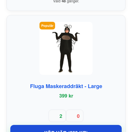
Vald
48
gånger.
Populär
Fluga Maskeraddräkt - Large
399 kr
2
0