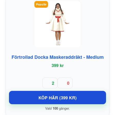
Populär
Förtrollad Docka Maskeraddräkt - Medium
399 kr
2
0
KÖP HÄR (399 KR)
Vald
100
gånger.