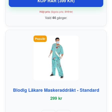
KÖP HÄR (399 KR)
Höjt pris
(lägsta pris:
319 kr
)
Vald
44
gånger.
Populär
Blodig Läkare Maskeraddräkt - Standard
299 kr