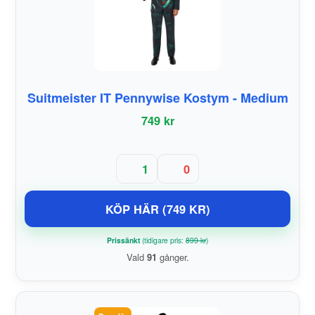
Suitmeister IT Pennywise Kostym - Medium
749 kr
1
0
KÖP HÄR (749 KR)
Prissänkt
(tidigare pris:
899 kr
)
Vald
91
gånger.