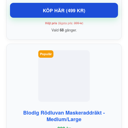
KÖP HÄR (499 KR)
Höjt pris
(lägsta pris:
399 kr
)
Vald
68
gånger.
Populär
Blodig Rödluvan Maskeraddräkt -
Medium/Large