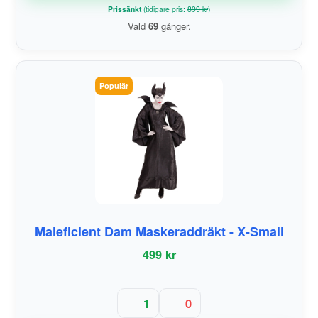
Prissänkt
(tidigare pris:
899 kr
)
Vald
69
gånger.
Populär
Maleficient Dam Maskeraddräkt - X-Small
499 kr
1
0