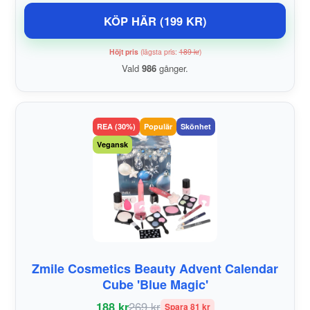
KÖP HÄR (199 KR)
Höjt pris
(lägsta pris:
189 kr
)
Vald
986
gånger.
REA (30%)
Populär
Skönhet
Vegansk
Zmile Cosmetics Beauty Advent Calendar
Cube 'Blue Magic'
188 kr
269 kr
Spara 81 kr