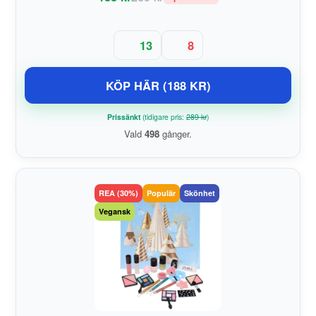
13
8
KÖP HÄR (188 KR)
Prissänkt
(tidigare pris:
289 kr
)
Vald
498
gånger.
REA (30%)
Populär
Skönhet
Vegansk