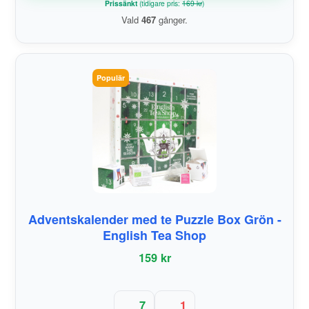
Prissänkt
(tidigare pris:
169 kr
)
Vald
467
gånger.
Populär
Adventskalender med te Puzzle Box Grön -
English Tea Shop
159 kr
7
1