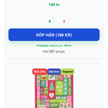
188 kr
6
3
KÖP HÄR (188 KR)
Prissänkt
(tidigare pris:
199 kr
)
Vald
327
gånger.
REA (9%)
Skönhet
Vegansk