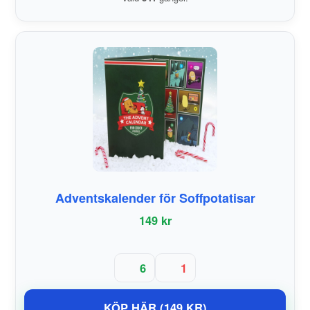
Adventskalender för Soffpotatisar
149 kr
6
1
KÖP HÄR (149 KR)