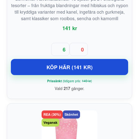
tesorter – från fruktiga blandningar med hibiskus och nypon
till kryddiga varianter med kanel, ingefära och gurkmeja,
samt klassiker som rooibos, sencha och kamomill
141 kr
6
0
KÖP HÄR (141 KR)
Prissänkt
(tidigare pris:
149 kr
)
Vald
217
gånger.
REA (30%)
Skönhet
Vegansk