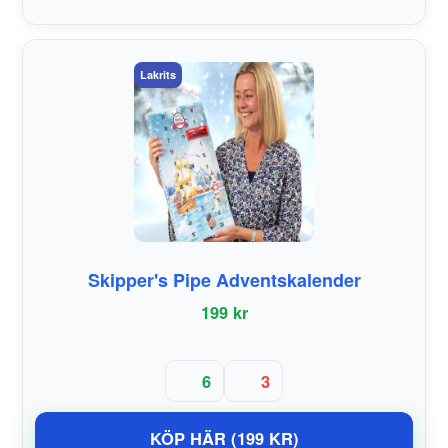
Lakrits
Skipper's Pipe Adventskalender
199 kr
6
3
KÖP HÄR (199 KR)