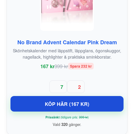
No Brand Advent Calendar Pink Dream
Skönhetskalender med läppstift, läppglans, ögonskuggor,
nagellack, highlighter & praktiska sminkborstar.
167 kr
399 kr
Spara 232 kr
7
2
KÖP HÄR (167 KR)
Prissänkt
(tidigare pris:
399 kr
)
Vald
320
gånger.