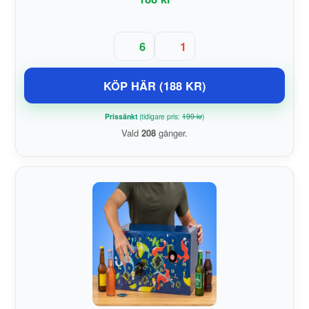
6
1
KÖP HÄR (188 KR)
Prissänkt
(tidigare pris:
199 kr
)
Vald
208
gånger.