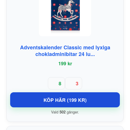
Adventskalender Classic med lyxiga
chokladminibitar 24 lu...
199 kr
8
3
KÖP HÄR (199 KR)
Vald
502
gånger.