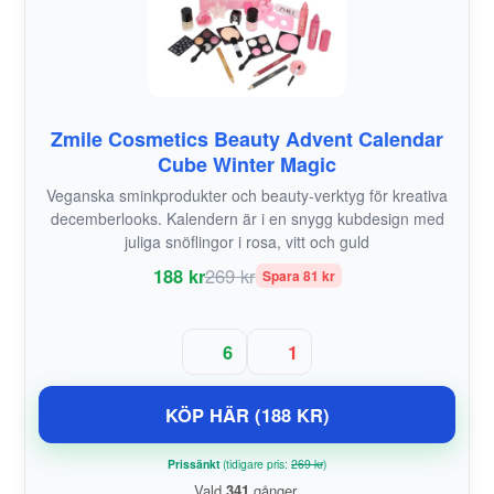
Zmile Cosmetics Beauty Advent Calendar
Cube Winter Magic
Veganska sminkprodukter och beauty-verktyg för kreativa
decemberlooks. Kalendern är i en snygg kubdesign med
juliga snöflingor i rosa, vitt och guld
188 kr
269 kr
Spara 81 kr
6
1
KÖP HÄR (188 KR)
Prissänkt
(tidigare pris:
269 kr
)
Vald
341
gånger.