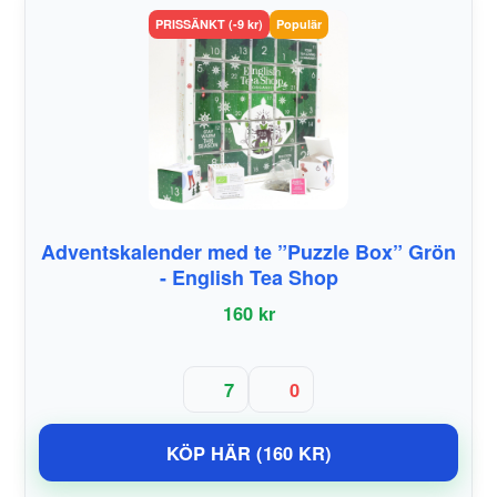
PRISSÄNKT (-9 kr)
Populär
Adventskalender med te ”Puzzle Box” Grön
- English Tea Shop
160 kr
7
0
KÖP HÄR (160 KR)