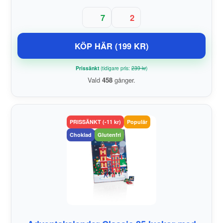
7
2
KÖP HÄR (199 KR)
Prissänkt
(tidigare pris:
239 kr
)
Vald
458
gånger.
PRISSÄNKT (-11 kr)
Populär
Choklad
Glutenfri