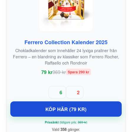
Ferrero Collection Kalender 2025
Chokladkalender som innehåller 24 lyxiga praliner från
Ferrero – en blandning av klassiker som Ferrero Rocher,
Raffaello och Rondnoir
79 kr
369 kr
Spara 290 kr
6
2
KÖP HÄR (79 KR)
Prissänkt
(tidigare pris:
369 kr
)
Vald
358
gånger.