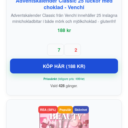
Adventskalender Classic 25 luckor med
choklad - Venchi
Adventskalender Classic från Venchi innehåller 25 inslagna
minichokladbitar i både mörk och mjölkchoklad - glutenfri!
188 kr
7
2
KÖP HÄR (188 KR)
Prissänkt
(tidigare pris:
199 kr
)
Vald
428
gånger.
REA (58%)
Populär
Skönhet