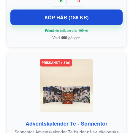
6
0
KÖP HÄR (188 KR)
Prissänkt
(tidigare pris:
199 kr
)
Vald
460
gånger.
PRISSÄNKT (-8 kr)
Adventskalender Te - Sonnentor
Sonnentor Adventskalender Te bjuder på 24 ekologiska