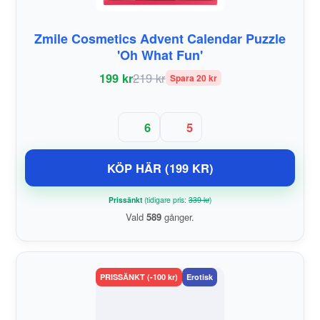
Zmile Cosmetics Advent Calendar Puzzle
'Oh What Fun'
199 kr
219 kr
Spara 20 kr
6
5
KÖP HÄR (199 KR)
Prissänkt
(tidigare pris:
339 kr
)
Vald
589
gånger.
PRISSÄNKT (-100 kr)
Erotisk