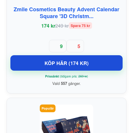
Zmile Cosmetics Beauty Advent Calendar
Square '3D Christm...
174 kr
249 kr
Spara 75 kr
9
5
KÖP HÄR (174 KR)
Prissänkt
(tidigare pris:
269 kr
)
Vald
557
gånger.
Populär