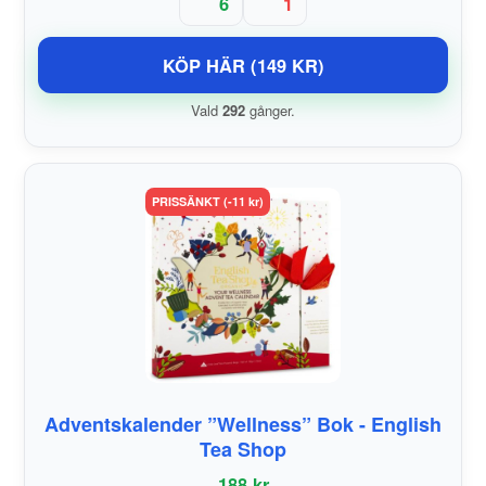
6
1
KÖP HÄR (149 KR)
Vald
292
gånger.
PRISSÄNKT (-11 kr)
Adventskalender ”Wellness” Bok - English
Tea Shop
188 kr