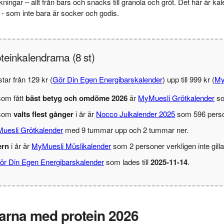
ingar – allt från bars och snacks till granola och gröt. Det här är kal
 - som inte bara är socker och godis.
oteinkalendrarna (8 st)
tar från 129 kr (
Gör Din Egen Energibarskalender
) upp till 999 kr (
My
som fått
bäst betyg och omdöme 2026
är
MyMuesli Grötkalender
so
 som
valts flest gånger
i år är
Nocco Julkalender 2025
som 596 persone
uesli Grötkalender
med 9 tummar upp och 2 tummar ner.
ern
i år är
MyMuesli Müslikalender
som 2 personer verkligen inte gilla
ör Din Egen Energibarskalender
som lades till
2025-11-14
.
rarna med protein 2026