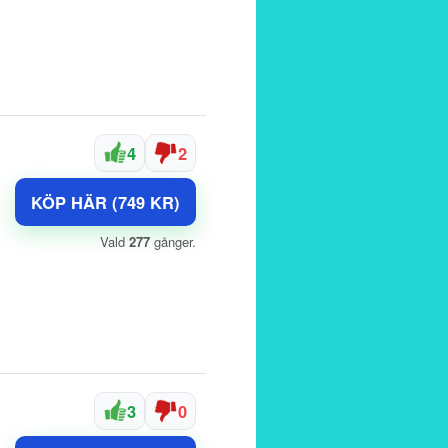
4
2
KÖP HÄR (749 KR)
Vald
277
gånger.
3
0