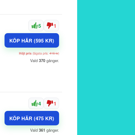
5
1
KÖP HÄR (595 KR)
Höjt pris
(lägsta pris:
416 kr
)
Vald
370
gånger.
4
1
KÖP HÄR (475 KR)
Vald
361
gånger.