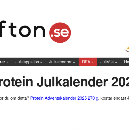
rar
Julklappstips
Julkalendrar
REA
Jultröja
Ha
rotein Julkalender 20
ror du om detta?
Protein Adventskalender 2025 270 g
, kostar endast