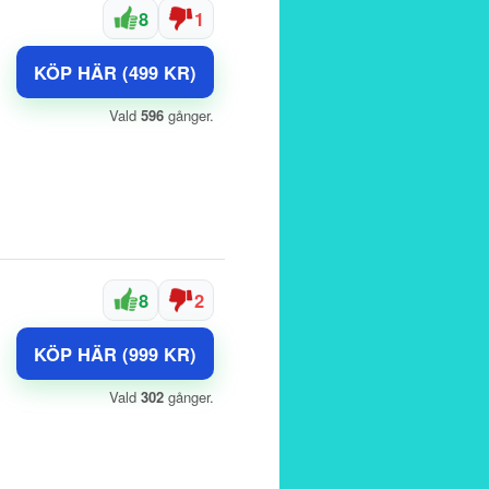
8
1
KÖP HÄR (499 KR)
Vald
596
gånger.
8
2
KÖP HÄR (999 KR)
Vald
302
gånger.