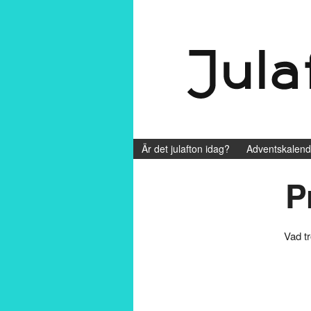
Är det julafton idag?
Adventskalend
P
Vad t