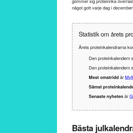
gömmer sig proteinrika överraskn
något gott varje dag i december
Statistik om årets pr
Årets proteinkalendrarna kos
Den proteinkalendern 
Den proteinkalendern
Mest omstridd
är
MyM
Sämst proteinkalend
Senaste nyheten
är
G
Bästa julkalend