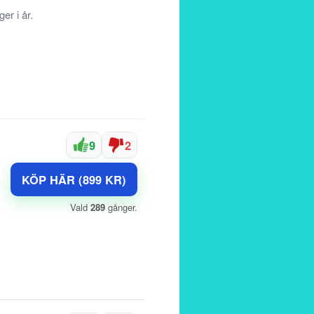
er i år.
9
2
KÖP HÄR (899 KR)
Vald
289
gånger.