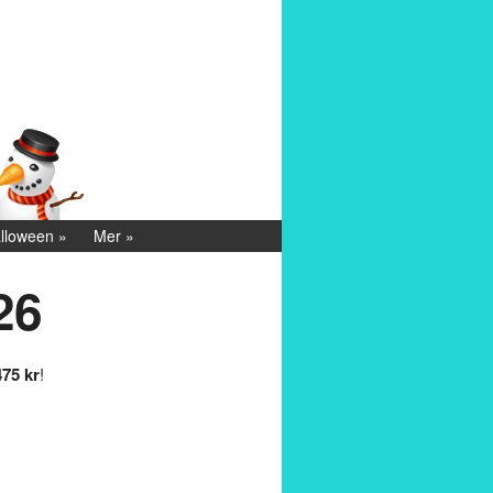
lloween
Mer
26
475 kr
!