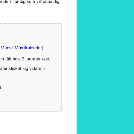
endern för dig som vill unna dig
Muesli Müslikalender
).
m fått hela 9 tummar upp.
r klickat sig vidare till.
t.