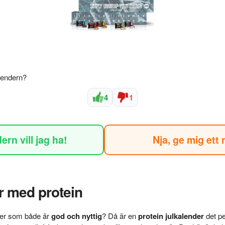
alendern?
4
1
rn vill jag ha!
Nja, ge mig ett 
 med protein
der som både är
god och nyttig
? Då är en
protein julkalender
det pe