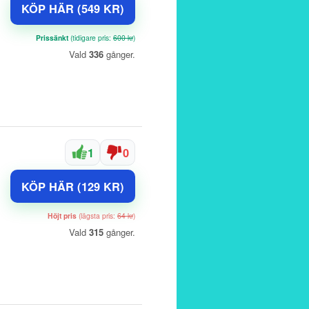
KÖP HÄR (549 KR)
Prissänkt
(tidigare pris:
600 kr
)
Vald
336
gånger.
1
0
KÖP HÄR (129 KR)
Höjt pris
(lägsta pris:
64 kr
)
Vald
315
gånger.