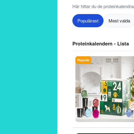
Här hittar du de proteinkalendra
Populärast
Mest valda
Proteinkalendern - Lista
Populär