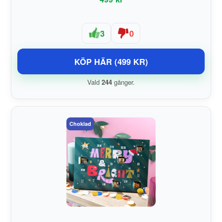
3
0
KÖP HÄR (499 KR)
Vald
244
gånger.
Choklad