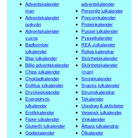
Adventskalender
adventskalender
man
Personlig julkalender
Adventskalender
Popcornkalender
pojkvän
Proteinkalender
Adventskalender
Pussel julkalender
vuxna
Pysselkalender
Badbomber
REA Julkalender
julkalender
Roliga kalendrar
Bilar julkalender
Skönhetskalender
Billig adventskalender
Skönhetskalender
Chips julkalender
(man)
Chokladkalender
Sminkkalender
Doftljus julkalender
Snacks julkalender
Dryckeskalender
Strumpkalendrar
Energidryck
Tekalender
julkalender
Uppdrag & aktiviteter
Erotikkalender
Vegansk julkalender
Fiske julkalender
Vinkalender
Glutenfri julkalender
Ätbara julkalendrar
Godiskalender
Ölkalender