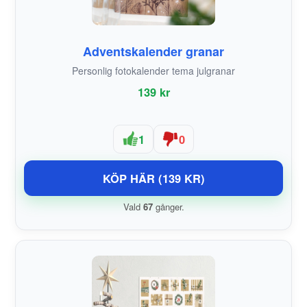
Adventskalender granar
Personlig fotokalender tema julgranar
139 kr
1
0
KÖP HÄR (139 KR)
Vald
67
gånger.