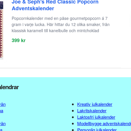
Joe & Seph's Red Classic Popcorn
Adventskalender
Popcornkalender med en påse gourmetpopcorn á 7
gram i varje lucka. Här hittar du 12 olika smaker, från
klassisk karamell till kanelbulle och mintchoklad
399 kr
alendrar
vän
Kreativ julkalender
na
Lakritskalender
Laktosfri julkalender
vän
Modellbygge adventskalend
na
Personlig julkalender