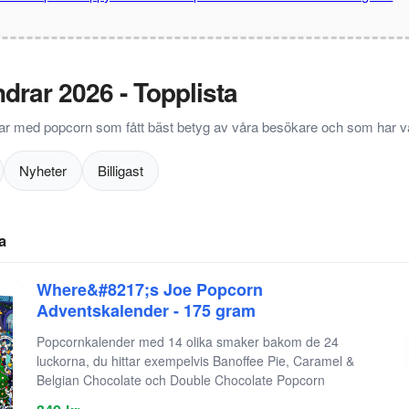
drar 2026 - Topplista
ar med popcorn som fått bäst betyg av våra besökare och som har valt
Nyheter
Billigast
a
Where&#8217;s Joe Popcorn
Adventskalender - 175 gram
Popcornkalender med 14 olika smaker bakom de 24
luckorna, du hittar exempelvis Banoffee Pie, Caramel &
Belgian Chocolate och Double Chocolate Popcorn