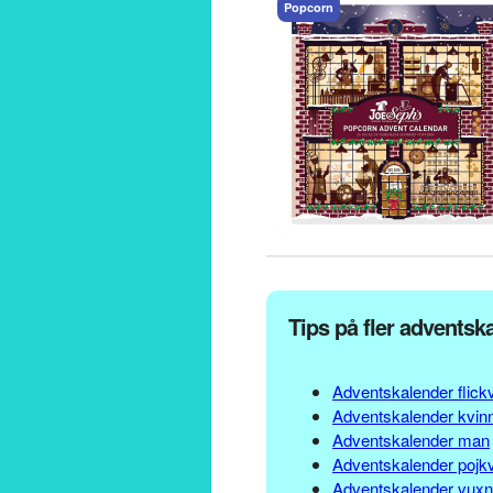
Popcorn
Tips på fler adventsk
Adventskalender flick
Adventskalender kvin
Adventskalender man
Adventskalender pojk
Adventskalender vux