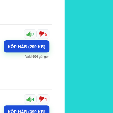
7
5
KÖP HÄR (299 KR)
Vald
604
gånger.
4
1
KÖP HÄR (399 KR)