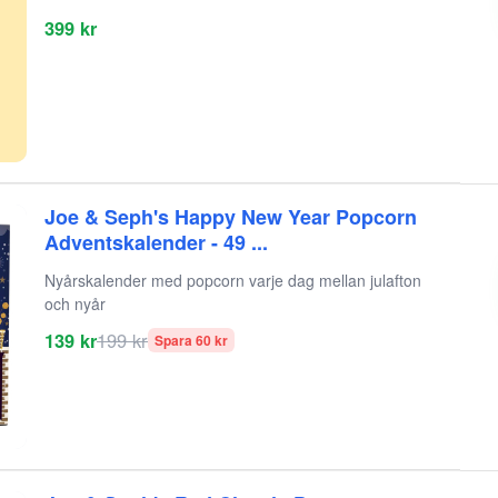
399 kr
Joe & Seph's Happy New Year Popcorn
Adventskalender - 49 ...
Nyårskalender med popcorn varje dag mellan julafton
och nyår
139 kr
199 kr
Spara 60 kr