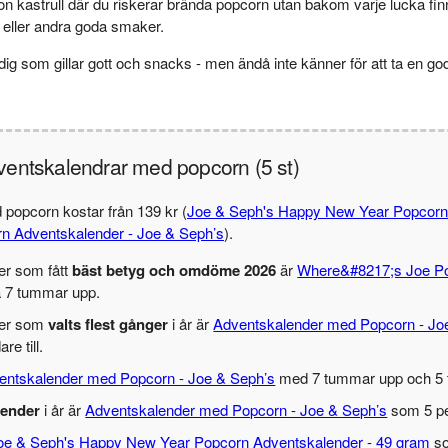
gon kastrull där du riskerar brända popcorn utan bakom varje lucka f
eller andra goda smaker.
g som gillar gott och snacks - men ändå inte känner för att ta en godisb
dventskalendrar med popcorn (5 st)
popcorn kostar från 139 kr (
Joe & Seph's Happy New Year Popcorn 
n Adventskalender - Joe & Seph’s
).
er som fått
bäst betyg och omdöme 2026
är
Where&#8217;s Joe Po
a 7 tummar upp.
der som
valts flest gånger
i år är
Adventskalender med Popcorn - Jo
re till.
entskalender med Popcorn - Joe & Seph’s
med 7 tummar upp och 5 
lender
i år är
Adventskalender med Popcorn - Joe & Seph’s
som 5 per
oe & Seph's Happy New Year Popcorn Adventskalender - 49 gram
so